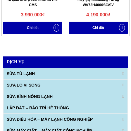
CMS
WA72H4000SG/SV
3.990.000
₫
4.190.000
₫
Chi tiết
Chi tiết
DỊCH VỤ
SỬA TỦ LẠNH
SỬA LÒ VI SÓNG
SỬA BÌNH NÓNG LẠNH
LẮP ĐẶT – BẢO TRÌ HỆ THỐNG
SỬA ĐIỀU HÒA – MÁY LẠNH CÔNG NGHIỆP
SỬA MÁY GIẶT – MÁY GIẶT CÔNG NGHIỆP