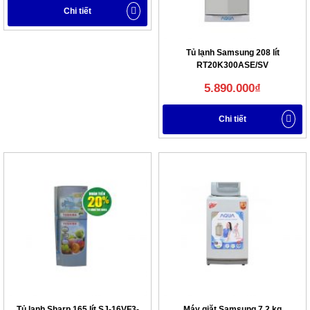
Chi tiết
Tủ lạnh Samsung 208 lít
RT20K300ASE/SV
5.890.000
₫
Chi tiết
Tủ lạnh Sharp 165 lít SJ-16VF3-
Máy giặt Samsung 7.2 kg