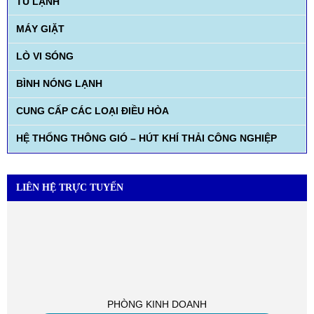
TỦ LẠNH
MÁY GIẶT
LÒ VI SÓNG
BÌNH NÓNG LẠNH
CUNG CẤP CÁC LOẠI ĐIỀU HÒA
HỆ THỐNG THÔNG GIÓ – HÚT KHÍ THẢI CÔNG NGHIỆP
LIÊN HỆ TRỰC TUYẾN
PHÒNG KINH DOANH