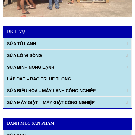
DỊCH VỤ
SỬA TỦ LẠNH
SỬA LÒ VI SÓNG
SỬA BÌNH NÓNG LẠNH
LẮP ĐẶT – BẢO TRÌ HỆ THỐNG
SỬA ĐIỀU HÒA – MÁY LẠNH CÔNG NGHIỆP
SỬA MÁY GIẶT – MÁY GIẶT CÔNG NGHIỆP
DANH MỤC SẢN PHẨM