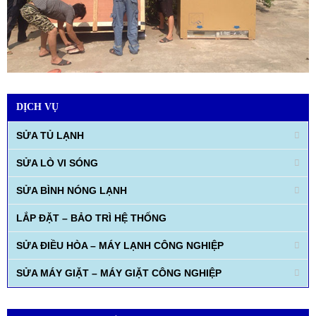
DỊCH VỤ
SỬA TỦ LẠNH
SỬA LÒ VI SÓNG
SỬA BÌNH NÓNG LẠNH
LẮP ĐẶT – BẢO TRÌ HỆ THỐNG
SỬA ĐIỀU HÒA – MÁY LẠNH CÔNG NGHIỆP
SỬA MÁY GIẶT – MÁY GIẶT CÔNG NGHIỆP