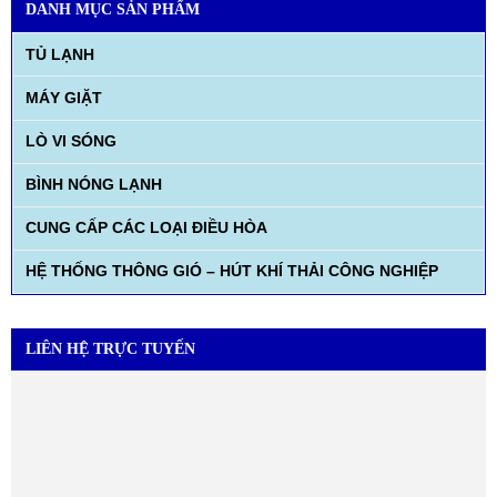
DANH MỤC SẢN PHẨM
TỦ LẠNH
MÁY GIẶT
LÒ VI SÓNG
BÌNH NÓNG LẠNH
CUNG CẤP CÁC LOẠI ĐIỀU HÒA
HỆ THỐNG THÔNG GIÓ – HÚT KHÍ THẢI CÔNG NGHIỆP
LIÊN HỆ TRỰC TUYẾN