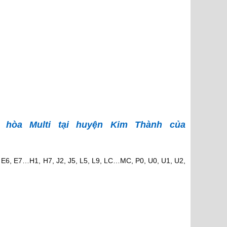
 hòa Multi tại huyện Kim Thành của
5, E6, E7…H1, H7, J2, J5, L5, L9, LC…MC, P0, U0, U1, U2,