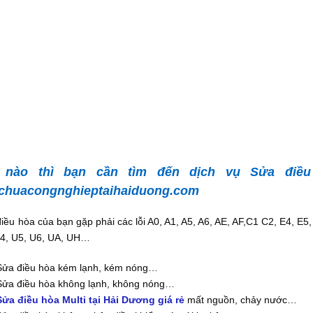
 nào thì bạn cần tìm đến dịch vụ Sửa điều
chuacongnghieptaihaiduong.com
iều hòa của bạn gặp phải các lỗi A0, A1, A5, A6, AE, AF,C1 C2, E4, E
U4, U5, U6, UA, UH…
Sửa điều hòa kém lạnh, kém nóng…
Sửa điều hòa không lạnh, không nóng…
Sửa điều hòa Multi tại Hải Dương giá rẻ
mất nguồn, chảy nước…