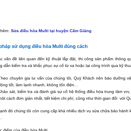
thêm:
Sửa điều hòa Multi tại huyện Cẩm Giàng
 pháp sử dụng điều hòa Multi đúng cách
c vấn đề liên quan đến kỹ thuật lắp đặt, thi công sản phẩm thông q
 dẫn kiểm tra và khắc phục sự cố từ xa hoặc tại công trình qua kỹ thu
Theo chuyên gia tư vấn của chúng tôi, Quý Khách nên bảo dưỡng vệ s
động tốt, làm lạnh nhanh, không tốn điện…
Khảo sát, kiểm tra và đánh giá sự cố hệ thống điều hòa trung tâm vrv
một cách đơn giản nhất, tiết kiệm chi phí, cũng như thời gian đối với 
ạnh đó chúng tôi còn cung cấp khá nhiều dịch vụ sửa chữa bảo hành k
g…
 điểm của điều hòa Multi: