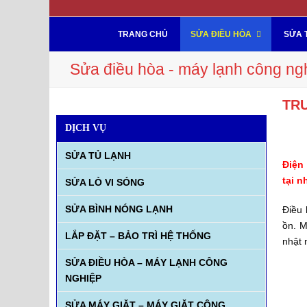
TRANG CHỦ
SỬA ĐIỀU HÒA
SỬA 
Sửa điều hòa - máy lạnh công ng
TRU
DỊCH VỤ
SỬA TỦ LẠNH
Điện
tại n
SỬA LÒ VI SÓNG
SỬA BÌNH NÓNG LẠNH
Điều 
ồn. M
LẮP ĐẶT – BẢO TRÌ HỆ THỐNG
nhật 
SỬA ĐIỀU HÒA – MÁY LẠNH CÔNG
NGHIỆP
SỬA MÁY GIẶT – MÁY GIẶT CÔNG