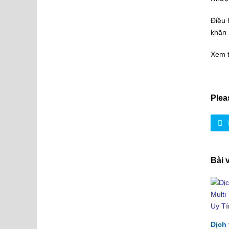
Điều 
khăn 
Xem 
Plea
Bài 
Dịch