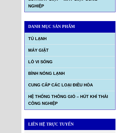
NGHIỆP
DANH MỤC SẢN PHẨM
TỦ LẠNH
MÁY GIẶT
LÒ VI SÓNG
BÌNH NÓNG LẠNH
CUNG CẤP CÁC LOẠI ĐIỀU HÒA
HỆ THỐNG THÔNG GIÓ – HÚT KHÍ THẢI
CÔNG NGHIỆP
LIÊN HỆ TRỰC TUYẾN