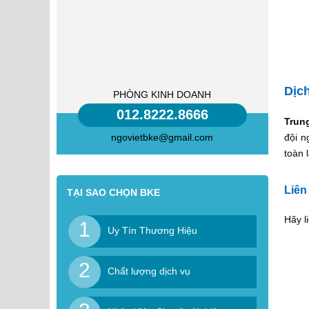
Dịch
PHÒNG KINH DOANH
012.8222.8666
Trun
ngovietbke@gmail.com
đội n
toàn 
Liên
TẠI SAO CHỌN BKE
Hãy l
1
Uy Tín Thương Hiệu
2
Chất lượng dịch vụ