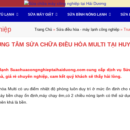
TỦ LẠNH
SỬA MÁY GIẶT
SỬA BÌNH NÓNG LẠNH
SỬA 
hiệp
Trang Chủ
»
Sửa điều hòa - máy lạnh công nghiệp
»
Tru
NG TÂM SỬA CHỮA ĐIỀU HÒA MULTI TẠI HUY
 lạnh Suachuacongnghieptaihaiduong.com cung cấp dịch vụ Sửa
hà, giá rẻ chuyên nghiệp, cam kết quý khách sẽ thấy hài lòng.
hòa Multi có ưu điểm nhiệt độ phòng luôn duy trì ở mức ổn định cho
áy bền chạy ổn định,máy chạy êm,có 2 chiều nóng lạnh có thể sử dụng
nên khá là bền.