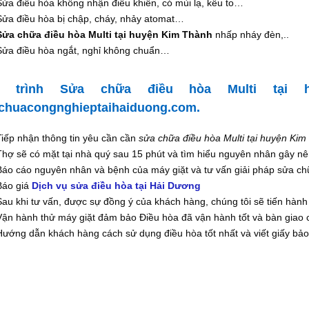
Sửa điều hòa không nhận điều khiển, có mùi lạ, kêu to…
Sửa điều hòa bị chập, cháy, nhảy atomat…
Sửa chữa điều hòa Multi tại huyện Kim Thành
nhấp nháy đèn,..
Sửa điều hòa ngắt, nghỉ không chuẩn…
y trình Sửa chữa điều hòa Multi tại 
chuacongnghieptaihaiduong.com
.
Tiếp nhận thông tin yêu cần cần
sửa chữa điều hòa Multi tại huyện Ki
Thợ sẽ có mặt tại nhà quý sau 15 phút và tìm hiểu nguyên nhân gây n
Báo cáo nguyên nhân và bệnh của máy giặt và tư vấn giải pháp sửa ch
Báo giá
Dịch vụ sửa điều hòa tại Hải Dương
Sau khi tư vấn, được sự đồng ý của khách hàng, chúng tôi sẽ tiến hàn
Vận hành thử máy giặt đảm bảo Điều hòa đã vận hành tốt và bàn giao 
Hướng dẫn khách hàng cách sử dụng điều hòa tốt nhất và viết giấy bảo 