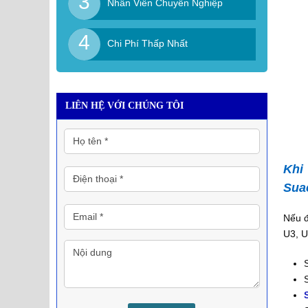
3
Nhân Viên Chuyên Nghiệp
4
Chi Phí Thấp Nhất
LIÊN HỆ VỚI CHÚNG TÔI
Khi
Sua
Nếu đ
U3, 