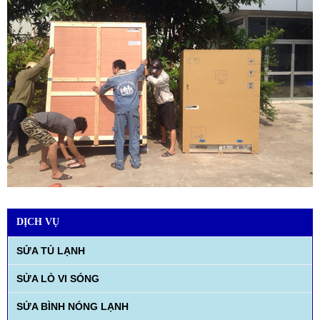
<
>
DỊCH VỤ
SỬA TỦ LẠNH
SỬA LÒ VI SÓNG
SỬA BÌNH NÓNG LẠNH