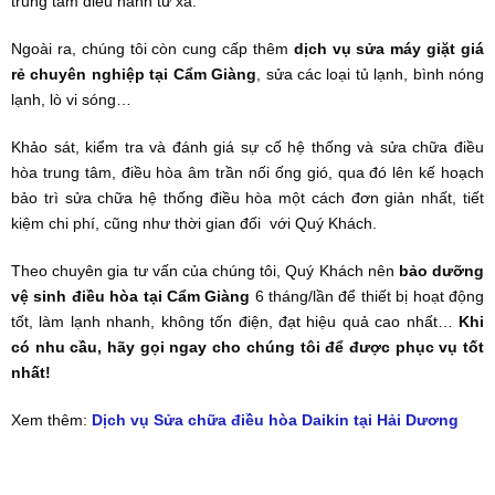
trung tâm điều hành từ xa.
Ngoài ra, chúng tôi còn cung cấp thêm
dịch vụ sửa máy giặt giá
rẻ chuyên nghiệp tại Cẩm Giàng
, sửa các loại tủ lạnh, bình nóng
lạnh, lò vi sóng…
Khảo sát, kiểm tra và đánh giá sự cố hệ thống và sửa chữa điều
hòa trung tâm, điều hòa âm trần nối ống gió, qua đó lên kế hoạch
bảo trì sửa chữa hệ thống điều hòa một cách đơn giản nhất, tiết
kiệm chi phí, cũng như thời gian đối với Quý Khách.
Theo chuyên gia tư vấn của chúng tôi, Quý Khách nên
bảo dưỡng
vệ sinh điều hòa tại Cẩm Giàng
6 tháng/lần để thiết bị hoạt động
tốt, làm lạnh nhanh, không tốn điện, đạt hiệu quả cao nhất…
Khi
có nhu cầu, hãy gọi ngay cho chúng tôi để được phục vụ tốt
nhất!
Xem thêm:
Dịch vụ Sửa chữa điều hòa Daikin tại Hải Dương