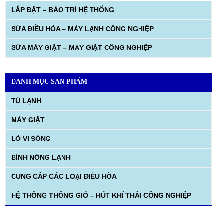
LẮP ĐẶT – BẢO TRÌ HỆ THỐNG
SỬA ĐIỀU HÒA – MÁY LẠNH CÔNG NGHIỆP
SỬA MÁY GIẶT – MÁY GIẶT CÔNG NGHIỆP
DANH MỤC SẢN PHẨM
TỦ LẠNH
MÁY GIẶT
LÒ VI SÓNG
BÌNH NÓNG LẠNH
CUNG CẤP CÁC LOẠI ĐIỀU HÒA
HỆ THỐNG THÔNG GIÓ – HÚT KHÍ THẢI CÔNG NGHIỆP