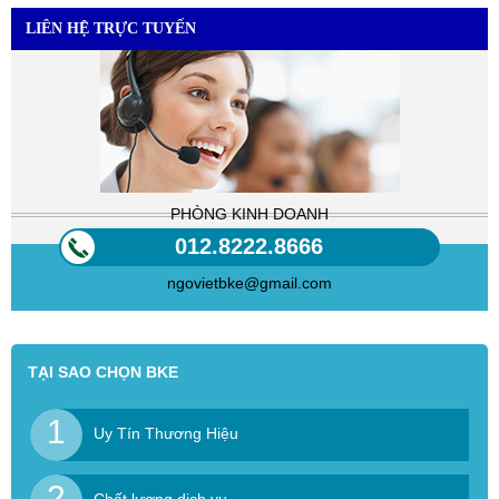
LIÊN HỆ TRỰC TUYẾN
PHÒNG KINH DOANH
012.8222.8666
ngovietbke@gmail.com
TẠI SAO CHỌN BKE
1
Uy Tín Thương Hiệu
2
Chất lượng dịch vụ