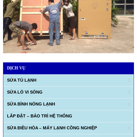
DỊCH VỤ
SỬA TỦ LẠNH
SỬA LÒ VI SÓNG
SỬA BÌNH NÓNG LẠNH
LẮP ĐẶT – BẢO TRÌ HỆ THỐNG
SỬA ĐIỀU HÒA – MÁY LẠNH CÔNG NGHIỆP