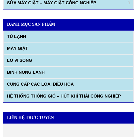
SỬA MÁY GIẶT – MÁY GIẶT CÔNG NGHIỆP
DANH MỤC SẢN PHẨM
TỦ LẠNH
MÁY GIẶT
LÒ VI SÓNG
BÌNH NÓNG LẠNH
CUNG CẤP CÁC LOẠI ĐIỀU HÒA
HỆ THỐNG THÔNG GIÓ – HÚT KHÍ THẢI CÔNG NGHIỆP
LIÊN HỆ TRỰC TUYẾN