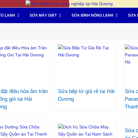
TỦ LẠNH
SỬA MÁY GIẶT
SỬA BÌNH NÓNG LẠNH
SỬA 
 đặt điều hòa âm trần
Sửa bếp từ giá rẻ tại Hải
Sửa c
ống gió tại Hải
Dương
Panas
ơng
Than
Sửa 