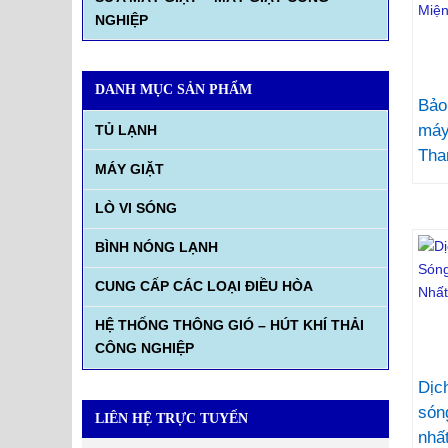
NGHIỆP
DANH MỤC SẢN PHẨM
Bảo
máy
TỦ LẠNH
Tha
MÁY GIẶT
LÒ VI SÓNG
BÌNH NÓNG LẠNH
CUNG CẤP CÁC LOẠI ĐIỀU HÒA
HỆ THỐNG THÔNG GIÓ – HÚT KHÍ THẢI
CÔNG NGHIỆP
Dịc
són
LIÊN HỆ TRỰC TUYẾN
nhấ