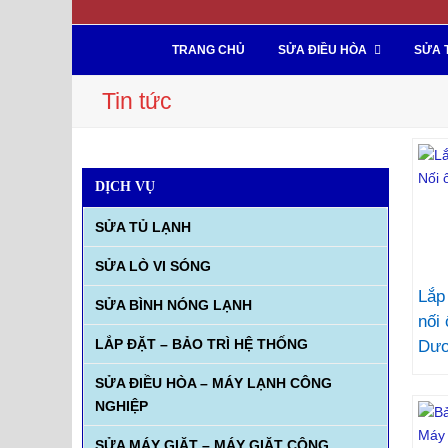
TRANG CHỦ
SỬA ĐIỀU HÒA
SỬA 
Tin tức
DỊCH VỤ
SỬA TỦ LẠNH
SỬA LÒ VI SÓNG
Lắp
SỬA BÌNH NÓNG LẠNH
nối 
LẮP ĐẶT – BẢO TRÌ HỆ THỐNG
Dư
SỬA ĐIỀU HÒA – MÁY LẠNH CÔNG
NGHIỆP
SỬA MÁY GIẶT – MÁY GIẶT CÔNG