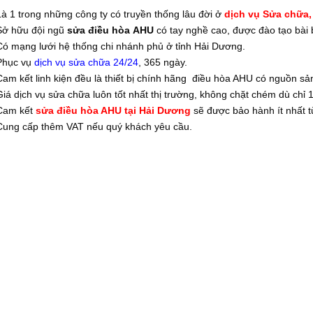
Là 1 trong những công ty có truyền thống lâu đời ở
dịch vụ Sửa chữa
Sở hữu đội ngũ
sửa điều hòa AHU
có tay nghề cao, được đào tạo bài 
Có mạng lưới hệ thống chi nhánh phủ ở tỉnh Hải Dương.
Phục vụ
dịch vụ sửa chữa 24/24
, 365 ngày.
Cam kết linh kiện đều là thiết bị chính hãng điều hòa AHU có nguồn sản
Giá dịch vụ sửa chữa luôn tốt nhất thị trường, không chặt chém dù chỉ 
Cam kết
sửa điều hòa AHU tại Hải Dương
sẽ được bảo hành ít nhất 
Cung cấp thêm VAT nếu quý khách yêu cầu.