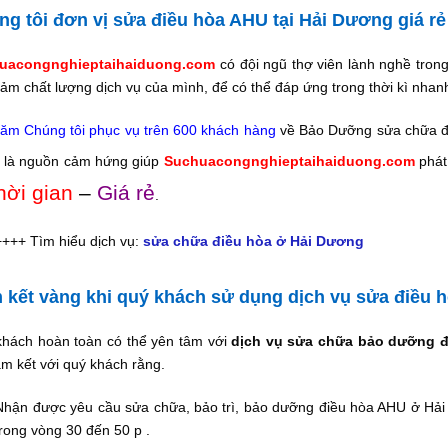
ng tôi đơn vị sửa điều hòa AHU tại Hải Dương giá r
uacongnghieptaihaiduong.com
có đội ngũ thợ viên lành nghề trong
ảm chất lượng dịch vụ của mình, để có thể đáp ứng trong thời kì nhanh
ăm Chúng tôi phục vụ trên 600 khách hàng
về Bảo Dưỡng sửa chữa điề
 là nguồn cảm hứng giúp
Suchuacongnghieptaihaiduong.com
phát
hời gian
–
Giá rẻ
.
++++ Tìm hiểu dịch vụ:
sửa chữa điều hòa ở Hải Dương
 kết vàng khi quý khách sử dụng dịch vụ sửa điều h
hách hoàn toàn có thể yên tâm với
dịch vụ sửa chữa bảo dưỡng đ
am kết với quý khách rằng.
Nhận được yêu cầu sửa chữa, bảo trì, bảo dưỡng điều hòa AHU ở Hải
trong vòng 30 đến 50 p .