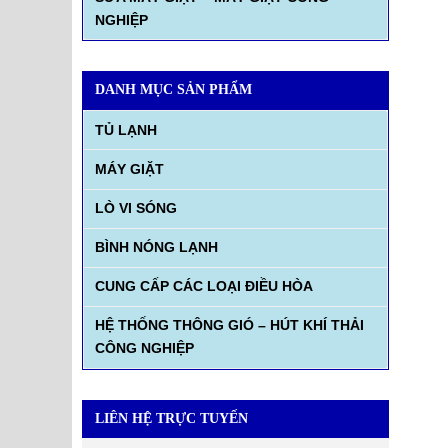
NGHIỆP
DANH MỤC SẢN PHẨM
TỦ LẠNH
MÁY GIẶT
LÒ VI SÓNG
BÌNH NÓNG LẠNH
CUNG CẤP CÁC LOẠI ĐIỀU HÒA
HỆ THỐNG THÔNG GIÓ – HÚT KHÍ THẢI
CÔNG NGHIỆP
LIÊN HỆ TRỰC TUYẾN