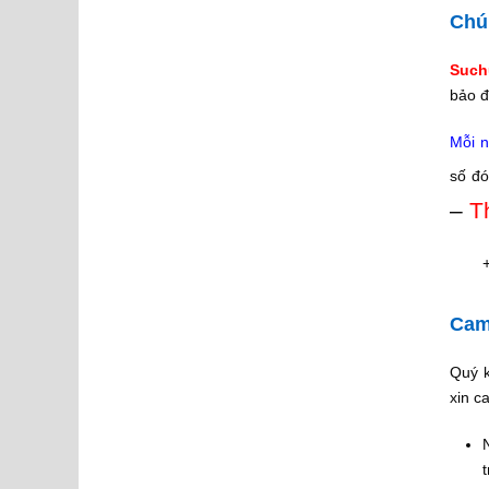
Chú
Such
bảo đ
Mỗi n
số đó
–
T
Cam
Quý k
xin c