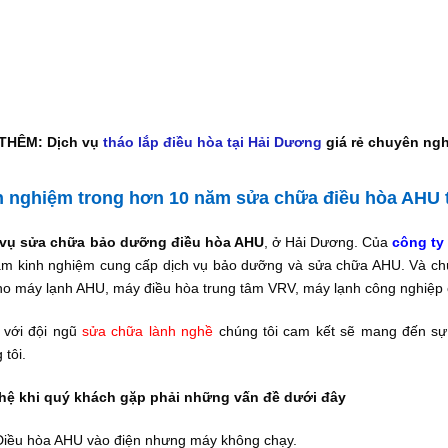
THÊM: Dịch vụ
tháo lắp điều hòa tại Hải Dương
giá rẻ chuyên ng
h nghiệm trong hơn 10 năm sửa chữa điều hòa AHU 
 vụ sửa chữa bảo dưỡng điều hòa AHU
, ở Hải Dương. Của
công ty
m kinh nghiệm cung cấp dịch vụ bảo dưỡng và sửa chữa AHU. Và chúng 
ho máy lạnh AHU, máy điều hòa trung tâm VRV, máy lạnh công nghiệp 
 với đội ngũ
sửa chữa lành nghề
chúng tôi cam kết sẽ mang đến sự 
 tôi.
 hệ khi quý khách gặp phải những vấn đề dưới đây
Điều hòa AHU vào điện nhưng máy không chạy.