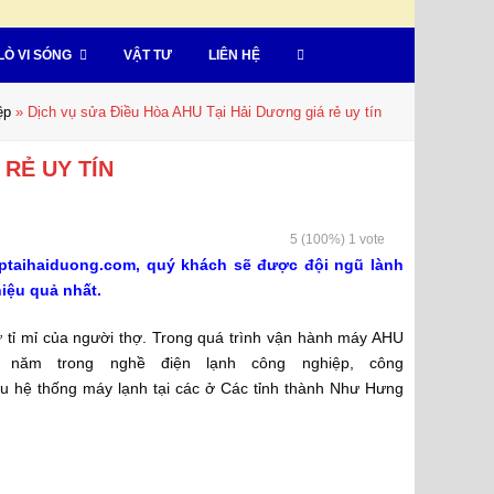
LÒ VI SÓNG
VẬT TƯ
LIÊN HỆ
ệp
»
Dịch vụ sửa Điều Hòa AHU Tại Hải Dương giá rẻ uy tín
 RẺ UY TÍN
5
(100%)
1
vote
ptaihaiduong.com, quý khách sẽ được đội ngũ lành
iệu quả nhất.
ự tỉ mỉ của người thợ. Trong quá trình vận hành máy AHU
u năm trong nghề điện lạnh công nghiệp, công
ều hệ thống máy lạnh tại các ở Các tỉnh thành Như Hưng