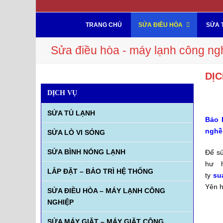
TRANG CHỦ
SỬA ĐIỀU HÒA
SỬA 
Sửa điều hòa - máy lạnh công ng
DỊC
DỊCH VỤ
SỬA TỦ LẠNH
Bảo 
nghề
SỬA LÒ VI SÓNG
SỬA BÌNH NÓNG LẠNH
Để sử
hư h
LẮP ĐẶT – BẢO TRÌ HỆ THỐNG
ty
su
Yên 
SỬA ĐIỀU HÒA – MÁY LẠNH CÔNG
NGHIỆP
SỬA MÁY GIẶT – MÁY GIẶT CÔNG