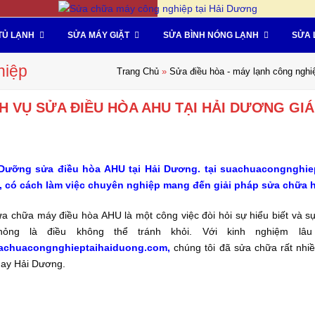
TỦ LẠNH
SỬA MÁY GIẶT
SỬA BÌNH NÓNG LẠNH
SỬA 
hiệp
Trang Chủ
»
Sửa điều hòa - máy lạnh công nghi
H VỤ SỬA ĐIỀU HÒA AHU TẠI HẢI DƯƠNG GIÁ
Dưỡng sửa điều hòa AHU tại Hải Dương. tại suachuacongnghie
, có cách làm việc chuyên nghiệp mang đến giải pháp sửa chữa h
a chữa máy điều hòa AHU là một công việc đòi hỏi sự hiểu biết và s
ỏng là điều không thể tránh khỏi. Với kinh nghiệm lâ
achuacongnghieptaihaiduong.com,
chúng tôi đã sửa chữa rất nhi
hay Hải Dương.