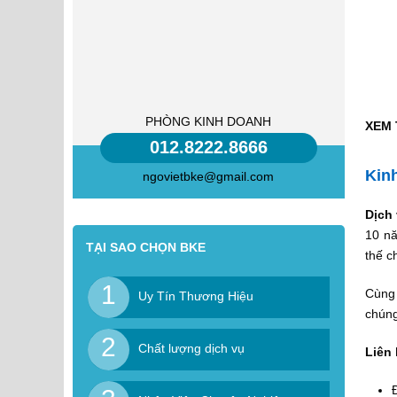
PHÒNG KINH DOANH
XEM 
012.8222.8666
Kin
ngovietbke@gmail.com
Dịch
10 nă
TẠI SAO CHỌN BKE
thế c
1
Cùng
Uy Tín Thương Hiệu
chúng
2
Chất lượng dịch vụ
Liên